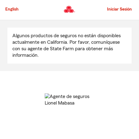
Pasar
al
English
Iniciar Sesión
contenido
principal
Comienzo
del
Algunos productos de seguros no están disponibles
contenido
actualmente en California. Por favor, comuníquese
principal
con su agente de State Farm para obtener más
información.