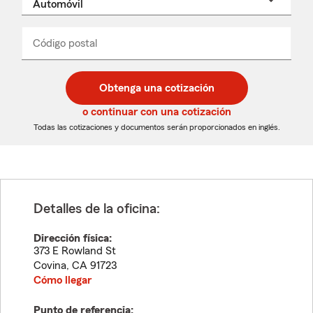
un
nombre
de
producto
del
Código postal
Ingresa
Ingresa
_____
menú
un
un
desplegable
código
código
postal
postal
Obtenga una cotización
de
de
5
5
o continuar con una cotización
dígitos
dígitos
Todas las cotizaciones y documentos serán proporcionados en inglés.
Detalles de la oficina:
Dirección física:
373 E Rowland St
Covina
,
CA
91723
Cómo llegar
Punto de referencia: