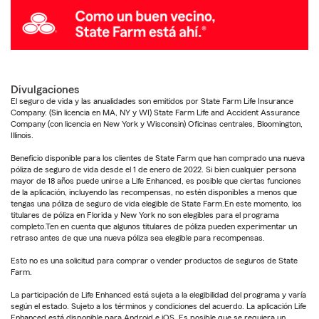
Divulgaciones
El seguro de vida y las anualidades son emitidos por State Farm Life Insurance
Company. (Sin licencia en MA, NY y WI) State Farm Life and Accident Assurance
Company (con licencia en New York y Wisconsin) Oficinas centrales, Bloomington,
Illinois.
Beneficio disponible para los clientes de State Farm que han comprado una nueva
póliza de seguro de vida desde el 1 de enero de 2022. Si bien cualquier persona
mayor de 18 años puede unirse a Life Enhanced, es posible que ciertas funciones
de la aplicación, incluyendo las recompensas, no estén disponibles a menos que
tengas una póliza de seguro de vida elegible de State Farm.En este momento, los
titulares de póliza en Florida y New York no son elegibles para el programa
completo.Ten en cuenta que algunos titulares de póliza pueden experimentar un
retraso antes de que una nueva póliza sea elegible para recompensas.
Esto no es una solicitud para comprar o vender productos de seguros de State
Farm.
La participación de Life Enhanced está sujeta a la elegibilidad del programa y varía
según el estado. Sujeto a los términos y condiciones del acuerdo. La aplicación Life
Enhanced está disponible para Android e iOS. Es posible que se requiera un