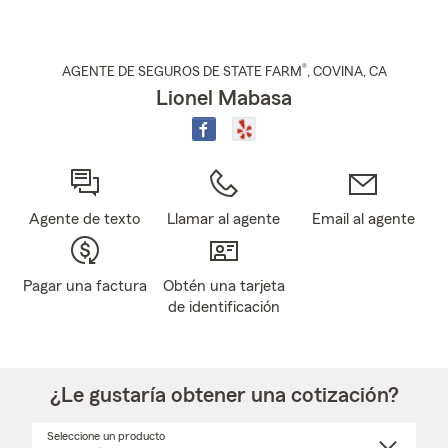
®
AGENTE DE SEGUROS DE STATE FARM
,
COVINA
, CA
Lionel Mabasa
Agente de texto
Llamar al agente
Email al agente
Pagar una factura
Obtén una tarjeta
de identificación
¿Le gustaría obtener una cotización?
Seleccione un producto
Seleccione